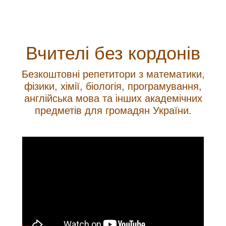
Вчителі без кордонів
Безкоштовні репетитори з математики,
фізики, хімії, біологія, програмування,
англійська мова та інших академічних
предметів для громадян України.