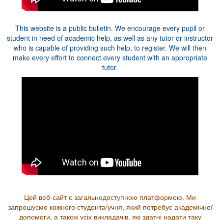
This website is a public bulletin. We encourage every pupil or
student in need of academic help, as well as any tutor or instructor
who is capable of providing such help, to register. We will then
make every effort to connect every student with an appropriate
tutor.
Цей веб-сайт є загальнодоступною платформою. Ми
запрошуємо кожного студента/учня, який потребує академічної
допомоги, а також усіх викладачів, які здатні надати таку