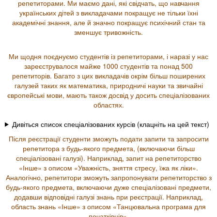
репетиторами. Ми маємо дані, які свідчать, що навчання
українських дітей з викладачами покращує не тільки їхні
академічні знання, але й значно покращує психічний стан та
зменшує тривожність.
Ми щодня поєднуємо студентів із репетиторами, і наразі у нас
зареєструвалося майже 1000 студентів та понад 500
репетиторів. Багато з цих викладачів окрім більш поширених
галузей таких як математика, природничі науки та звичайні
європейські мови, мають також досвід у досить спеціалізованих
областях.
Дивіться список спеціалізованих курсів (клацніть на цей текст)
Після реєстрації студенти зможуть подати запити та запросити
репетитора з будь-якого предмета, (включаючи більш
спеціалізовані галузі). Наприклад, запит на репетиторство
«Інше» з описом «Уважність, зняття стресу, їжа як ліки».
Аналогічно, репетитори зможуть запропонувати репетиторство з
будь-якого предмета, включаючи дуже спеціалізовані предмети,
додавши відповідні галузі знань при реєстрації. Наприклад,
область знань «Інше» з описом «Танцювальна програма для
початківців».